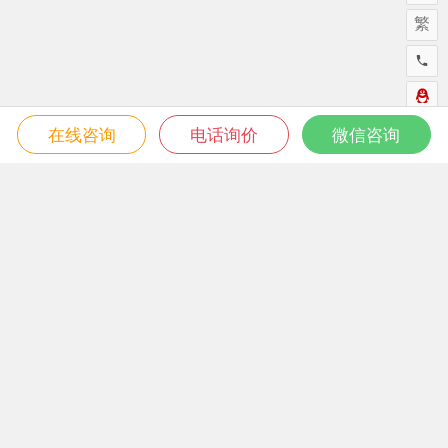
繁
在线咨询
电话询价
微信咨询
为“页脚小工具”添加小工具
Copyright © 鑫美译翻译 部分内容摘抄于网络，如有侵权请联系
删除。
鑫美译泉州翻译公司翻译服务有限公司自成立之日起，我们便专
注于商务与技术文档翻译、网站翻译、软件本地化翻译、口译同
传、DTP桌面排版等专业服务。